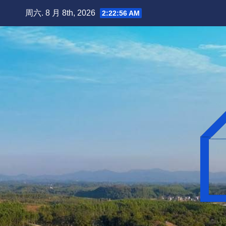
跳
周六. 8 月 8th, 2026
2:22:57 AM
至
内
容