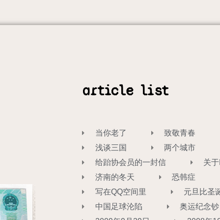
article list
当你老了
致敬青春
浅谈三国
两个城市
给跆协会员的一封信
关于
济南的冬天
恐韩症
写在QQ空间里
元旦比圣
中国足球沦陷
奥运纪念钞