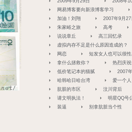
2009年9月29日​
2008年1
网易博客要向新浪博客学习
加油！刘翔
2007年9月2
朱家峪之旅
高考
说说章丘
高三回忆录
虚拟内存不足是什么原因造成的？
网恋
短发女人也可以很性
拿什么拯救你？
热烈庆祝
低价笔记本的猫腻
2007
哈韩哈日哈台湾
爱一个人
肮脏的市区
汶川背后
请文明执法！
明星QQ号
装逼
别拿肮脏当个性