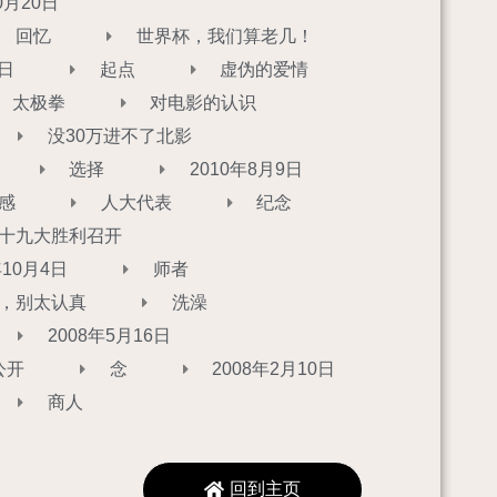
0月20日
回忆
世界杯，我们算老几！
7日
起点
虚伪的爱情
太极拳
对电影的认识
没30万进不了北影
选择
2010年8月9日
感
人大代表
纪念
十九大胜利召开
年10月4日
师者
，别太认真
洗澡
2008年5月16日
公开
念
2008年2月10日
商人
回到主页