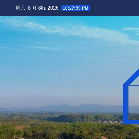
跳
周六. 8 月 8th, 2026
10:28:00 PM
至
内
容